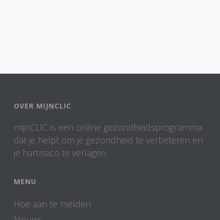
OVER MIJNCLIC
mijnCLIC is een online gezondheidsprogramma
dat je helpt om je gezondheid te verbeteren en
je hartrisico te verlagen.
MENU
Hoe aan te melden
Nieuws