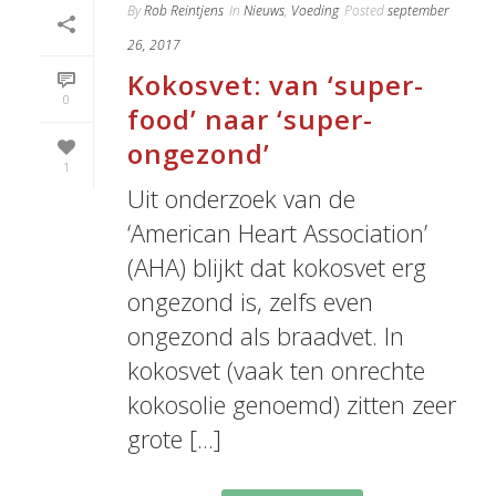
By
Rob Reintjens
In
Nieuws
,
Voeding
Posted
september
26, 2017
Kokosvet: van ‘super-
0
food’ naar ‘super-
ongezond’
1
Uit onderzoek van de
‘American Heart Association’
(AHA) blijkt dat kokosvet erg
ongezond is, zelfs even
ongezond als braadvet. In
kokosvet (vaak ten onrechte
kokosolie genoemd) zitten zeer
grote [...]