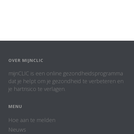
OVER MIJNCLIC
mijnCLIC is een online gezondheidsprogramma
dat je helpt om je gezondheid te verbeteren en
je hartrisico te verlagen.
MENU
Hoe aan te melden
Nieuws