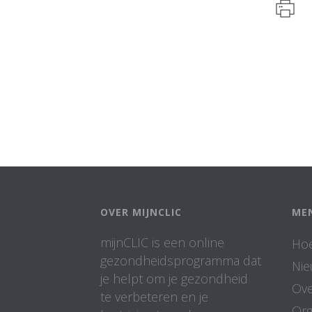
OVER MIJNCLIC
ME
mijnCLIC is een online
Hoe
gezondheidsprogramma dat
Ni
je helpt om je gezondheid
Ove
te verbeteren en je
Org