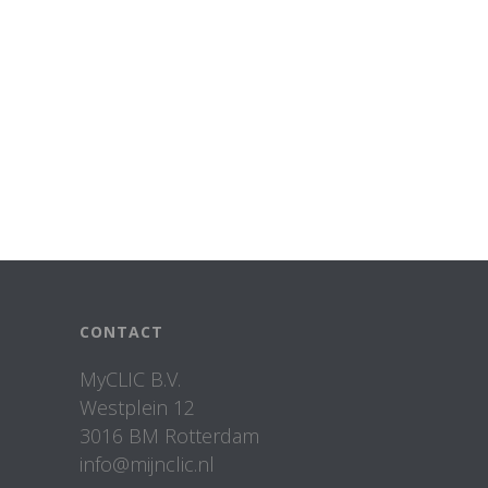
CONTACT
MyCLIC B.V.
Westplein 12
3016 BM Rotterdam
info@mijnclic.nl