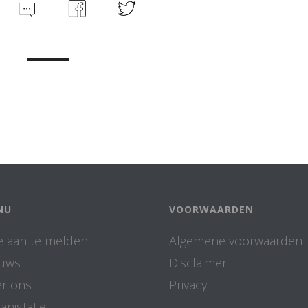
NU
VOORWAARDEN
 aan te melden
Algemene voorwaarden
euws
Disclaimer
r ons
Privacy
anistatie