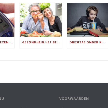
AFVALLEN BEWEZEN EFFECTIEF TEGEN DIABETES 2
GEZONDHEID HET BELANGRIJKSTE IN HET LEVEN
OBESITAS ONDER KINDEREN VERTIENVOUDIGD IN DE AFGELOPEN VIERTIG JAAR
NU
VOORWAARDEN